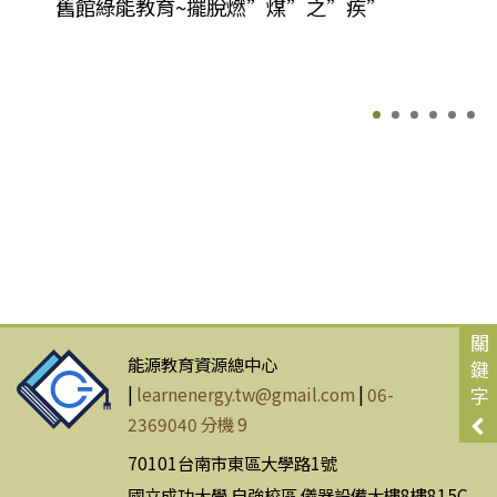
舊館綠能教育~擺脫燃”煤”之”疾”
關
能源教育資源總中心
鍵
|
learnenergy.tw@gmail.com
|
06-
字
2369040 分機 9
70101台南市東區大學路1號
國立成功大學 自強校區 儀器設備大樓8樓815C