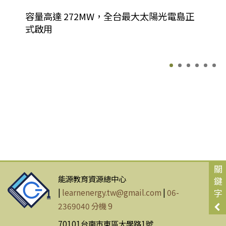
容量高達 272MW，全台最大太陽光電島正
式啟用
關
能源教育資源總中心
鍵
|
learnenergy.tw@gmail.com
|
06-
字
2369040 分機 9
70101台南市東區大學路1號