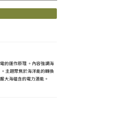
電的運作原理 。內容強調海
 。主題聚焦於海洋能的轉換
握大海蘊含的電力潛能。