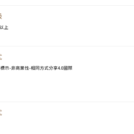
級
以上
式
標示-非商業性-相同方式分享4.0國際
式