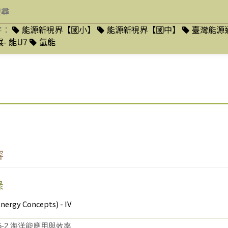
字：
能源新視界【國小】
能源新視界【國中】
臺灣能源
- 能U7
氫能
容
錄
rgy Concepts) - IV