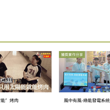
獲獎實作分享
〝能〞烤肉
風中有風-綠能發電系統