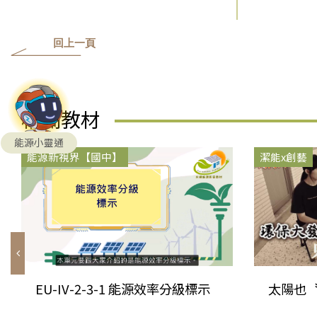
回上一頁
相關教材
能源小靈通
能源新視界【國中】
潔能x創藝
EU-IV-2-3-1 能源效率分級標示
太陽也