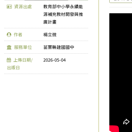
資源出處
教育部中小學永續能
源補充教材開發與推
廣計畫
作者
楊立微
服務單位
苗栗縣建國國中
上傳日期/
2026-05-04
出版日