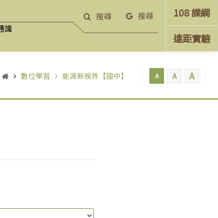
108 課綱
搜尋
搜尋
通識
遠距實驗
A
數位學習
能源新視界【國中】
A
A