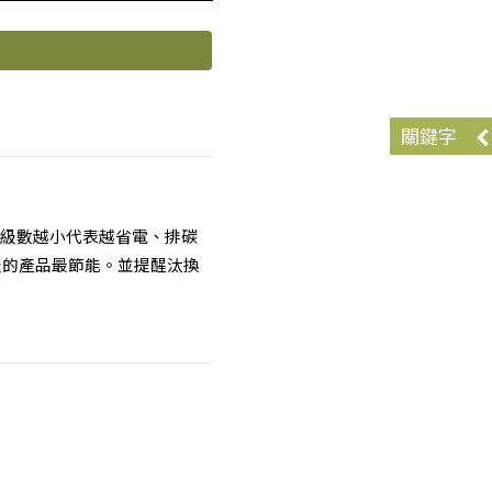
關鍵字
級數越小代表越省電、排碳
級的產品最節能。並提醒汰換