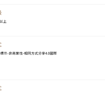
級
以上
式
標示-非商業性-相同方式分享4.0國際
式