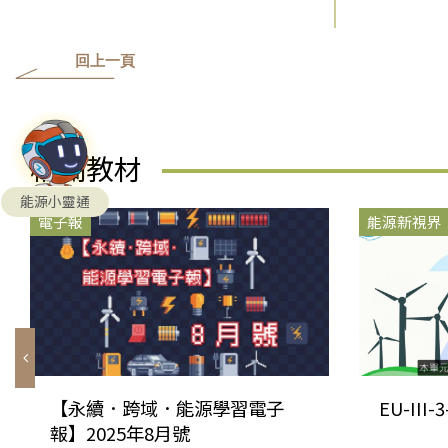
回上一頁
相關教材
能源小靈通
電子報
能源新視界
【永續．跨域．能源學習電子
EU-III
報】2025年8月號