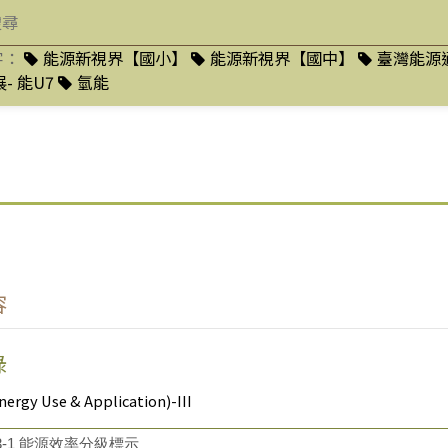
字：
能源新視界【國小】
能源新視界【國中】
臺灣能源
- 能U7
氫能
容
錄
gy Use & Application)-III