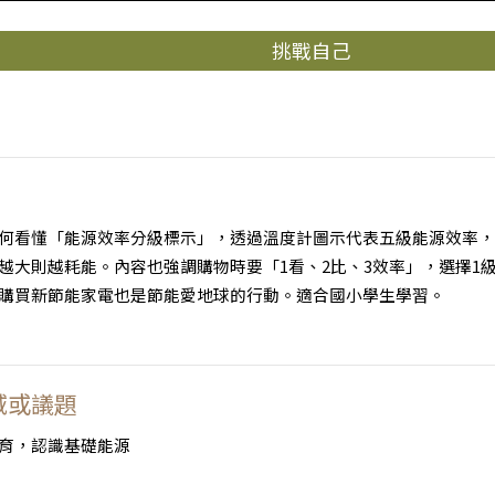
挑戰自己
何看懂「能源效率分級標示」，透過溫度計圖示代表五級能源效率，
越大則越耗能。內容也強調購物時要「1看、2比、3效率」，選擇1
購買新節能家電也是節能愛地球的行動。適合國小學生學習。
域或議題
育，認識基礎能源