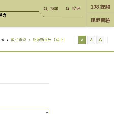
108 課綱
搜尋
搜尋
通識
遠距實驗
A
數位學習
能源新視界【國小】
A
A