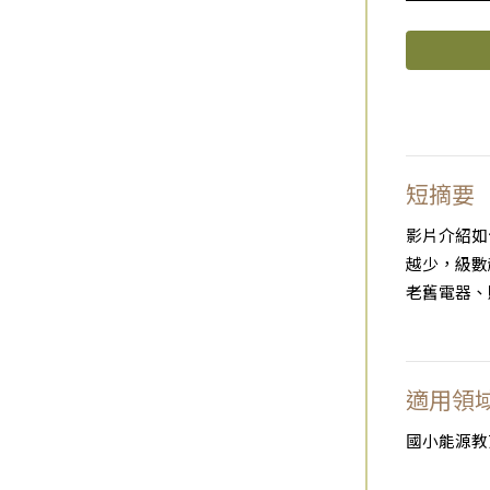
短摘要
影片介紹如
越少，級數
老舊電器、
適用領
國小能源教