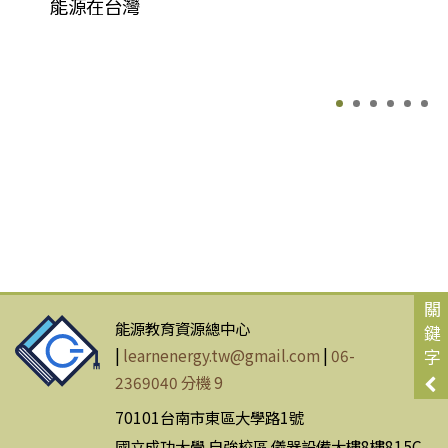
能源在台灣
關
能源教育資源總中心
鍵
|
learnenergy.tw@gmail.com
|
06-
字
2369040 分機 9
70101台南市東區大學路1號
國立成功大學 自強校區 儀器設備大樓8樓815C