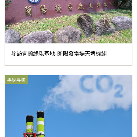
參訪宜蘭綠能基地-蘭陽發電場天埤機組
專家專欄