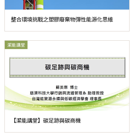
整合環境挑戰之塑膠廢棄物彈性能源化思維
潔能講堂
【潔能講堂】碳足跡與碳商機