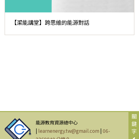
【潔能講堂】跨思維的能源對話
關
能源教育資源總中心
鍵
|
learnenergy.tw@gmail.com
|
06-
字
2369040 分機 9