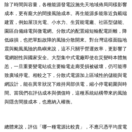
除了時間與容量，各種能源發電設施先天地域佈局同樣影響
成本，更有龐大的間接風險成本。再生能源多能靠近負載端
建置，例如屋頂光電、小水力、生質能電廠、社區型儲能、
園區自備綠電與微電網。分散式的配置縮短輸配電距離，降
低線損，也把單點故障的風險分散開來。對台灣這樣面臨地
震與颱風風險的島嶼來說，這不只關乎營運效率，更影響了
電網韌性與國家安全。大型集中式電廠即使在災變時本體無
恙，一旦重要變電站或主要輸電走廊受損被破壞，仍可能導
致廣域停電。相較之下，分散式電源加上區域性的儲能與電
網設計，能在異常狀況下維持局部供電，縮小停電範圍與時
間。當我們在評估成本與價值時，這種系統結構帶來的風險
與隱含間接成本，也應納入權衡。
總體來說，評估「哪一種電源比較貴」，不應只憑平均度電