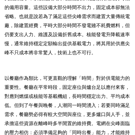
的備用容量。這些設備大部分時間不出力，固定成本卻無法
省略。也就是說若為了滿足這些尖峰需求而建置大量傳統電
廠，除建置經費，平時大部分時間不發電雖不耗費燃料，但
仍要支出人力、維護及設備折舊成本。核能發電升降載速率
慢，通常維持穩定定額輸出提供基載電力，將其用於供應尖
峰不只成本將非常驚人，技術上也不可行。
以餐廳作為類比，可更直觀的理解「時間」對於供電能力的
重要性。餐廳在平常時段，固定座位與爐台足以應付來客，
對應到燃煤或核能等基載機組，長時間穩定出力、平均成本
低。但到了午餐與晚餐，人潮同一時間湧入；若要同時滿足
需求，餐廳勢必得有較大空間與座位，更多爐口與人手，並
承擔這些資源在離峰時多半閒置的維持費。電網在尖峰面臨
的壓力相仿：必須準備足夠的「同時出餐」能力，才能維持