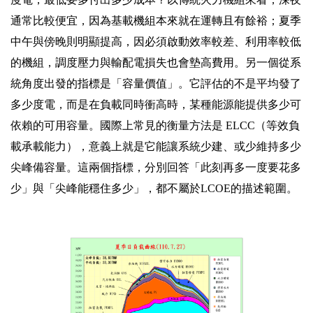
通常比較便宜，因為基載機組本來就在運轉且有餘裕；夏季
中午與傍晚則明顯提高，因必須啟動效率較差、利用率較低
的機組，調度壓力與輸配電損失也會墊高費用。另一個從系
統角度出發的指標是「容量價值」。它評估的不是平均發了
多少度電，而是在負載同時衝高時，某種能源能提供多少可
依賴的可用容量。國際上常見的衡量方法是 ELCC（等效負
載承載能力），意義上就是它能讓系統少建、或少維持多少
尖峰備容量。這兩個指標，分別回答「此刻再多一度要花多
少」與「尖峰能穩住多少」，都不屬於LCOE的描述範圍。