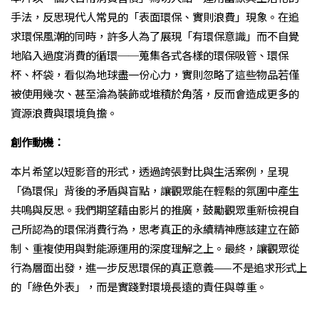
手法，反思現代人常見的「表面環保、實則浪費」現象。在追
求環保風潮的同時，許多人為了展現「有環保意識」而不自覺
地陷入過度消費的循環──蒐集各式各樣的環保吸管、環保
杯、杯袋，看似為地球盡一份心力，實則忽略了這些物品若僅
被使用幾次、甚至淪為裝飾或堆積於角落，反而會造成更多的
資源浪費與環境負擔。
創作動機：
本片希望以短影音的形式，透過誇張對比與生活案例，呈現
「偽環保」背後的矛盾與盲點，讓觀眾能在輕鬆的氛圍中產生
共鳴與反思。我們期望藉由影片的推廣，鼓勵觀眾重新檢視自
己所認為的環保消費行為，思考真正的永續精神應該建立在節
制、重複使用與對能源運用的深度理解之上。最終，讓觀眾從
行為層面出發，進一步反思環保的真正意義——不是追求形式上
的「綠色外表」，而是實踐對環境長遠的責任與尊重。