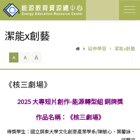
潔能x創藝
延伸學習
潔能x創藝
A
A
A
《核三劇場》
2025 大專短片創作-能源轉型組
銅牌獎
作品名稱：《核三劇場》
得獎學生：國立屏東大學文化創意產業學系/陳毓心、葉馨詠、
張馨文