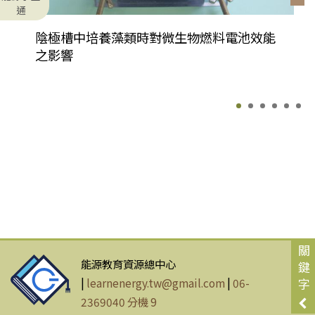
通
陰極槽中培養藻類時對微生物燃料電池效能
之影響
關
能源教育資源總中心
鍵
|
learnenergy.tw@gmail.com
|
06-
字
2369040 分機 9