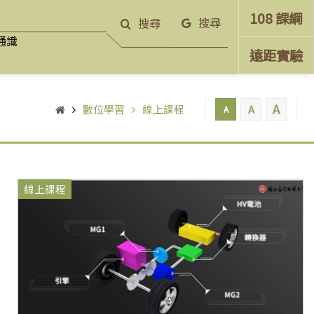
108 課綱
搜尋
搜尋
通識
遠距實驗
A
數位學習
線上課程
A
A
線上課程