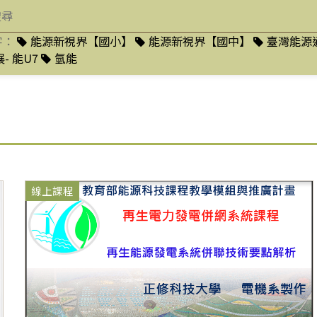
字：
能源新視界【國小】
能源新視界【國中】
臺灣能源
- 能U7
氫能
線上課程