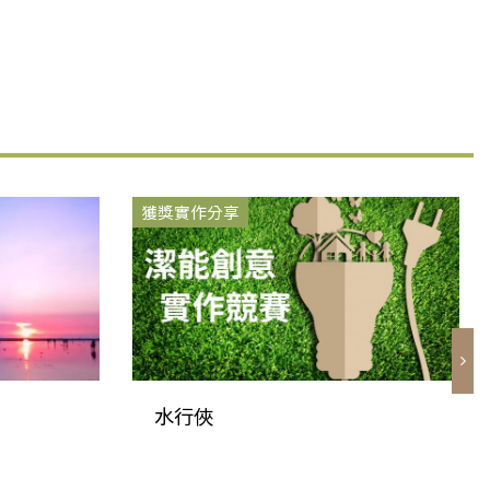
獲獎實作分享
水行俠