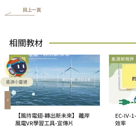
回上一頁
相關教材
VR體驗
能源新視界
能源小靈通
【風持電翅-轉出新未來】 離岸
EC-IV
風電VR學習工具-宣傳片
效率