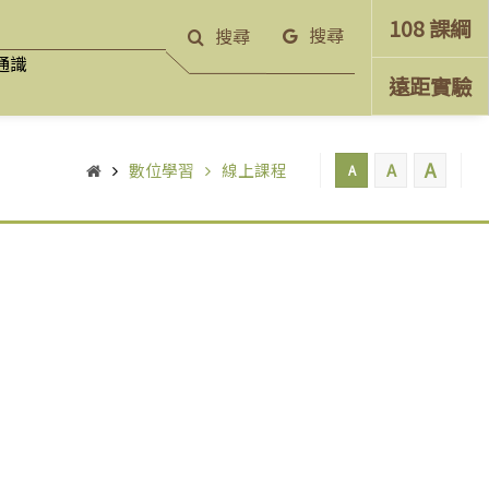
108 課綱
搜尋
搜尋
通識
遠距實驗
A
數位學習
線上課程
A
A