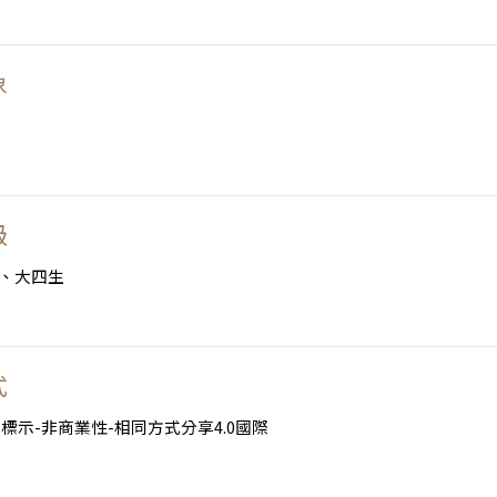
象
級
、大四生
式
標示-非商業性-相同方式分享4.0國際