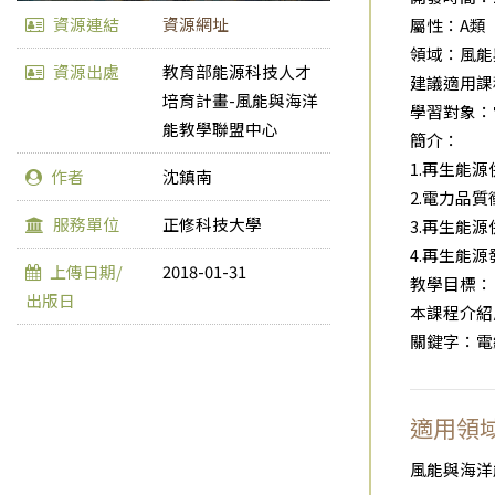
資源連結
資源網址
屬性：A類
領域：風能
資源出處
教育部能源科技人才
建議適用課
培育計畫-風能與海洋
學習對象：
能教學聯盟中心
簡介：
1.再生能
作者
沈鎮南
2.電力品質
服務單位
正修科技大學
3.再生能
4.再生能
上傳日期/
2018-01-31
教學目標：
出版日
本課程介紹
關鍵字：電
適用領
風能與海洋