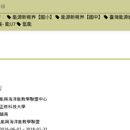
字：
能源新視界【國小】
能源新視界【國中】
臺灣能源
- 能U7
氫能
容
能與海洋能教學聯盟中心
正修科技大學
鎮南
.風能與海洋能教學聯盟
6-06-01 ~ 2018-01-31