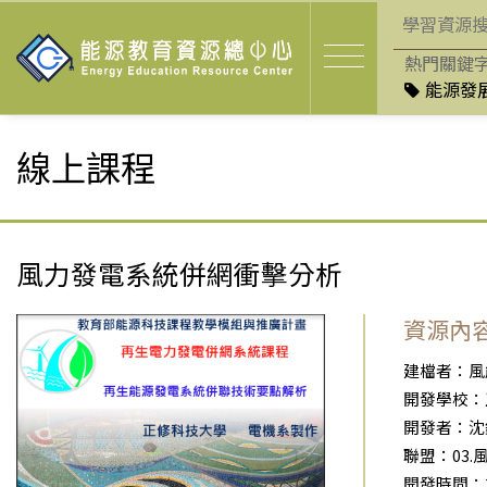
熱門關鍵
能源發展
線上課程
風力發電系統併網衝擊分析
資源內
建檔者：風
開發學校：
開發者：沈
聯盟：03
開發時間：201