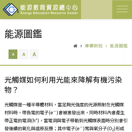
能源圖鑑
專欄新知
能源圖鑑
A
A
A
光觸媒如何利用光能來降解有機污染
物？
光觸媒是一種半導體材料，當足夠光強度的光源照射在光觸媒
－
材料時，帶負電的電子(e
)會被激發出來，同時材料內會產生
+
帶正電的電洞(h
)，當電洞與電子移動到光觸媒表面時分別會引
－
發後續的氧化與還原反應；其中電子(e
)常與氧分子(O
)形成
2