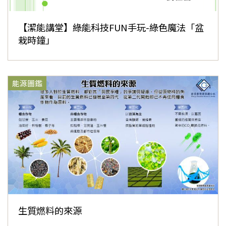
【潔能講堂】綠能科技FUN手玩-綠色魔法「盆
栽時鐘」
能源圖鑑
生質燃料的來源