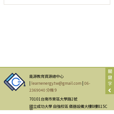
關
能源教育資源總中心
鍵
|
learnenergy.tw@gmail.com
|
06-
字
2369040 分機 9
70101台南市東區大學路1號
國立成功大學 自強校區 儀器設備大樓8樓815C
室