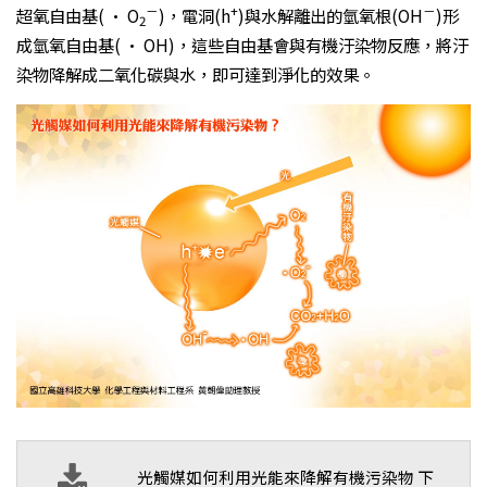
－
+
－
超氧自由基( · O
)，電洞(h
)與水解離出的氫氧根(OH
)形
2
成氫氧自由基( · OH)，這些自由基會與有機汙染物反應，將汙
染物降解成二氧化碳與水，即可達到淨化的效果。
光觸媒如何利用光能來降解有機污染物 下