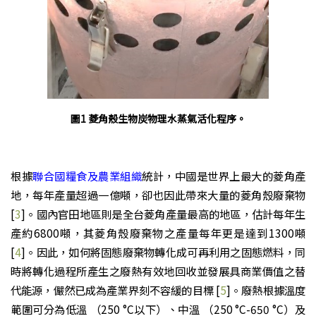
圖1 菱角殼生物炭物理水蒸氣活化程序。
根據
聯合國糧食及農業組織
統計，中國是世界上最大的菱角產
地，每年產量超過一億噸，卻也因此帶來大量的菱角殼廢棄物
[
3
]。國內官田地區則是全台菱角產量最高的地區，估計每年生
產約6800噸，其菱角殼廢棄物之產量每年更是達到1300噸
[
4
]。因此，如何將固態廢棄物轉化成可再利用之固態燃料，同
時將轉化過程所產生之廢熱有效地回收並發展具商業價值之替
代能源，儼然已成為產業界刻不容緩的目標 [
5
]。廢熱根據溫度
範圍可分為低溫 （250 °C以下）、中溫 （250 °C-650 °C）及