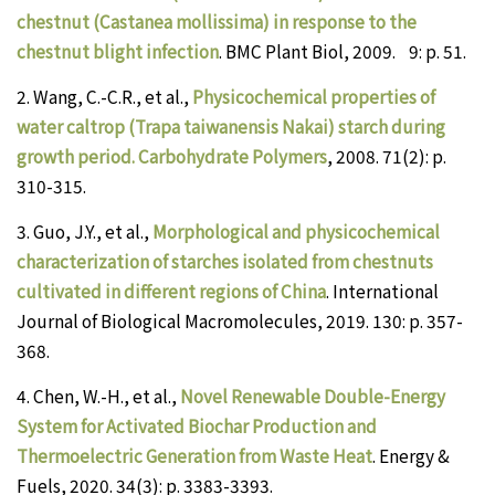
chestnut (Castanea mollissima) in response to the
chestnut blight infection
. BMC Plant Biol, 2009. 9: p. 51.
2.
Wang, C.-C.R., et al.,
Physicochemical properties of
water caltrop (Trapa taiwanensis Nakai) starch during
growth period. Carbohydrate Polymers
, 2008. 71(2): p.
310-315.
3.
Guo, J.Y., et al.,
Morphological and physicochemical
characterization of starches isolated from chestnuts
cultivated in different regions of China
. International
Journal of Biological Macromolecules, 2019. 130: p. 357-
368.
4.
Chen, W.-H., et al.,
Novel Renewable Double-Energy
System for Activated Biochar Production and
Thermoelectric Generation from Waste Heat
. Energy &
Fuels, 2020. 34(3): p. 3383-3393.