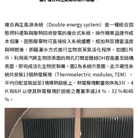
複合再生能源系統（Double-energy system）是一種結合固
態燃料產製與廢熱回收發電的複合式系統，操作簡單且運作成
本低廉，固態廢棄物可直接投入系統爐體，經加熱至適當溫度
與時間後，即藉灑水方式進行生物炭蒸氣活化程序，如圖1所
示，利用蒸汽將生物炭表面的微孔打開並鏈結OH官能基至結構
表面，即完成活化生物炭製備。圖2為系統示意圖，此示範性系
統共安裝13個熱電模塊（Thermoelectric modules; TEM），
平均分配並裝設至3塊導熱鋁板上，熱電模塊數量依序為3片、4
片和6片以使其熱電模塊於鋁板之覆蓋率達24 ％、32 ％和48
％。