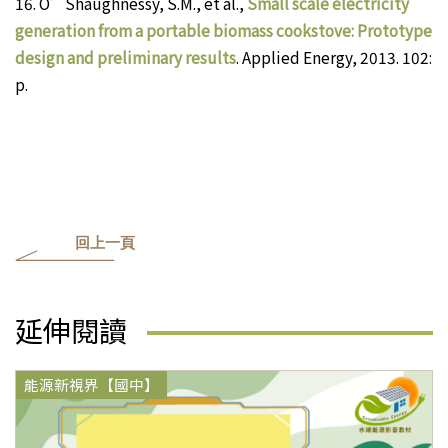
16.
O’Shaughnessy, S.M., et al.,
Small scale electricity
generation from a portable biomass cookstove: Prototype
design and preliminary results
. Applied Energy, 2013. 102:
p.
回上一頁
延伸閱讀
能源新視界【國中】