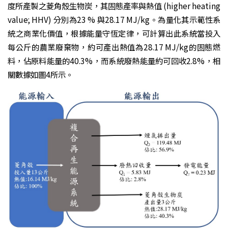
度所產製之菱角殼生物炭，其固態產率與熱值 (higher heating
value; HHV) 分別為23 % 與28.17 MJ/kg。為量化其示範性系
統之商業化價值，根據能量守恆定律，可計算出此系統當投入
每公斤的農業廢棄物，約可產出熱值為28.17 MJ/kg的固態燃
料，佔原料能量的40.3%，而系統廢熱能量約可回收2.8%，相
關數據如圖4所示。