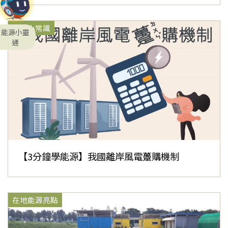
能源小常識
能源小靈
通
【3分鐘學能源】我國離岸風電躉購機制
在地能源亮點