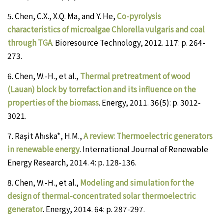
5.
Chen, C.X., X.Q. Ma, and Y. He,
Co-pyrolysis
characteristics of microalgae Chlorella vulgaris and coal
through TGA
. Bioresource Technology, 2012. 117: p. 264-
273.
6.
Chen, W.-H., et al.,
Thermal pretreatment of wood
(Lauan) block by torrefaction and its influence on the
properties of the biomass
. Energy, 2011. 36(5): p. 3012-
3021.
7.
Raşit Ahıska*, H.M.,
A review: Thermoelectric generators
in renewable energy
. International Journal of Renewable
Energy Research, 2014. 4: p. 128-136.
8.
Chen, W.-H., et al.,
Modeling and simulation for the
design of thermal-concentrated solar thermoelectric
generator
. Energy, 2014. 64: p. 287-297.