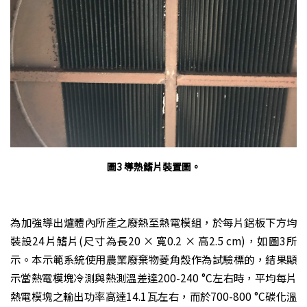
圖3 導熱鰭片裝置圖。
為加強導出爐體內所產之廢熱至熱電模組，於每片鋁板下方均
裝設24片鰭片(尺寸為長20 × 寬0.2 × 高2.5 cm)，如圖3所
示。本示範系統使用農業廢棄物菱角殼作為試驗標的，結果顯
示當熱電模塊冷測與熱測溫差達200-240 °C左右時，平均每片
熱電模塊之輸出功率高達14.1瓦左右，而於700-800 °C碳化溫