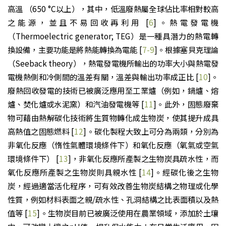
高溫 （650 °C以上），其中，低溫廢熱屬全球佔比率相對較高
之能源，並且不易回收再利用 [
6
]。熱電發電機
（Thermoelectric generator; TEG）是一種具潛力的熱電轉
換設備，主要功能是將熱能轉換為電能 [
7-9
]。根據塞貝克理論
（Seeback theory），熱電發電機所輸出的功率大小與熱電發
電機熱側和冷側間的溫差有關，溫差與輸出功率成正比 [
10
]。
廢熱回收發電的技術已被廣泛應用至工業爐（例如，鍋爐、熔
爐、焚化爐或水泥窯）和汽油發電機等 [
11
]。此外，固態廢棄
物可藉由熱解碳化技術將生質物轉化成生物炭，使其提升成具
高熱值之固態燃料 [
12
]。碳化製程大致上可分為兩類，分別為
非氧化反應（惰性氣體環境條件下）和氧化反應（氧氣或空氣
環境條件下） [
13
]，非氧化反應所產製之生物炭具疏水性，而
氧化反應所產製之生物炭則具親水性 [
14
]。經碳化後之生物
炭，經過適當活化程序，可有效改善生物炭結構之物理或化學
性質，例如材料表面之親/疏水性、孔洞結構之比表面積以及熱
值等 [
15
]。生物炭目前已被廣泛使用在農業領域，添加於土壤