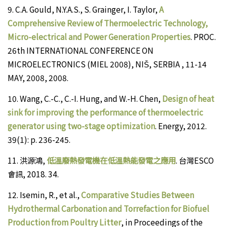
9.
C.A. Gould, N.Y.A.S., S. Grainger, I. Taylor,
A
Comprehensive Review of Thermoelectric Technology,
Micro-electrical and Power Generation Properties
. PROC.
26th INTERNATIONAL CONFERENCE ON
MICROELECTRONICS (MIEL 2008), NIŠ, SERBIA , 11-14
MAY, 2008, 2008.
10.
Wang, C.-C., C.-I. Hung, and W.-H. Chen,
Design of heat
sink for improving the performance of thermoelectric
generator using two-stage optimization
. Energy, 2012.
39(1): p. 236-245.
11.
洪源鴻,
低溫廢熱發電機在低溫熱能發電之應用
. 台灣ESCO
會訊, 2018. 34.
12.
Isemin, R., et al.,
Comparative Studies Between
Hydrothermal Carbonation and Torrefaction for Biofuel
Production from Poultry Litter
, in Proceedings of the