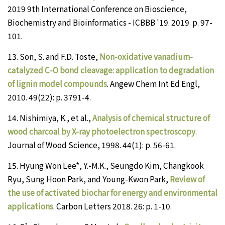
2019 9th International Conference on Bioscience,
Biochemistry and Bioinformatics - ICBBB '19. 2019. p. 97-
101.
13.
Son, S. and F.D. Toste,
Non-oxidative vanadium-
catalyzed C-O bond cleavage: application to degradation
of lignin model compounds
. Angew Chem Int Ed Engl,
2010. 49(22): p. 3791-4.
14.
Nishimiya, K., et al.,
Analysis of chemical structure of
wood charcoal by X-ray photoelectron spectroscopy
.
Journal of Wood Science, 1998. 44(1): p. 56-61.
15.
Hyung Won Lee*, Y.-M.K., Seungdo Kim, Changkook
Ryu, Sung Hoon Park, and Young-Kwon Park,
Review of
the use of activated biochar for energy and environmental
applications
. Carbon Letters 2018. 26: p. 1-10.