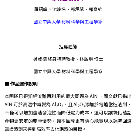
羅紹峰、沈峻名、郭承諺、郭育維
國立中興大學
材料科學與工程學系
指導老師
吳威德 終身特聘
教授、林啟明 博士
國立中興大學 材料科學與工程學系
■ 作品運作說明
本團隊已得知鋁渣難再利用的最大問題為 AlN ，而文獻已指出
AlN 可於高溫中轉變為 Al
O
，且 Al
O
添加於電爐當造渣劑，
2
3
2
3
不僅可以增加爐渣發泡性而降低電力成本，還可以讓氧化碴副
產物更安定的雙重優勢，讓本團隊更有信心能實現以鋁渣回爐
當造渣劑來達到高效率去化鋁渣的目標。