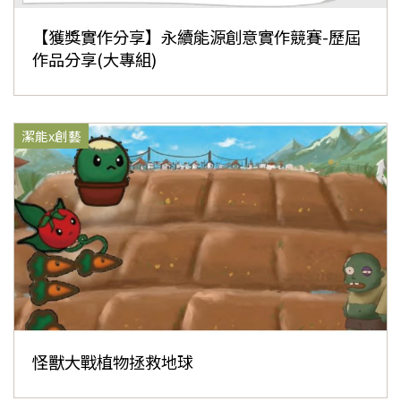
【獲獎實作分享】永續能源創意實作競賽-歷屆
作品分享(大專組)
潔能x創藝
怪獸大戰植物拯救地球