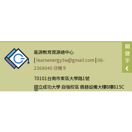
關
能源教育資源總中心
鍵
|
learnenergy.tw@gmail.com
|
06-
字
2369040 分機 9
70101台南市東區大學路1號
國立成功大學 自強校區 儀器設備大樓8樓815C
室
網站使用條款
|
隱私權政策
Copyright © Energy Education Resource Center. All Rights
Reserved.
瀏覽人數：20,126,044