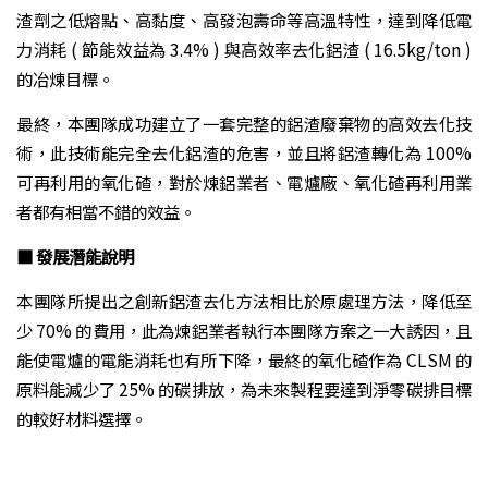
渣劑之低熔點、高黏度、高發泡壽命等高溫特性，達到降低電
力消耗 ( 節能效益為 3.4% ) 與高效率去化鋁渣 ( 16.5kg/ton )
的冶煉目標。
最終，本團隊成功建立了一套完整的鋁渣廢棄物的高效去化技
術，此技術能完全去化鋁渣的危害，並且將鋁渣轉化為 100%
可再利用的氧化碴，對於煉鋁業者、電爐廠、氧化碴再利用業
者都有相當不錯的效益。
■ 發展潛能說明
本團隊所提出之創新鋁渣去化方法相比於原處理方法，降低至
少 70% 的費用，此為煉鋁業者執行本團隊方案之一大誘因，且
能使電爐的電能消耗也有所下降，最終的氧化碴作為 CLSM 的
原料能減少了 25% 的碳排放，為未來製程要達到淨零碳排目標
的較好材料選擇。