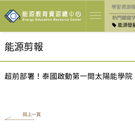
熱門關鍵
能源發展
能源剪報
超前部署！泰國啟動第一間太陽能學院
回上一頁