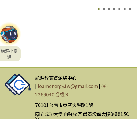
能源小靈
通
能源教育資源總中心
|
learnenergy.tw@gmail.com
|
06-
2369040 分機 9
70101台南市東區大學路1號
國立成功大學 自強校區 儀器設備大樓8樓815C
室
網站使用條款
|
隱私權政策