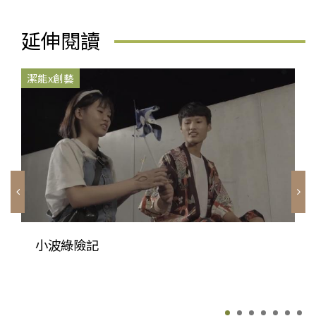
延伸閱讀
潔能x創藝
小波綠險記