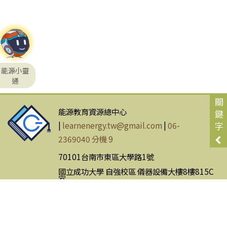
能源小靈
通
關
能源教育資源總中心
鍵
|
learnenergy.tw@gmail.com
|
06-
字
2369040 分機 9
70101台南市東區大學路1號
國立成功大學 自強校區 儀器設備大樓8樓815C
室
網站使用條款
|
隱私權政策
Copyright © Energy Education Resource Center. All Rights