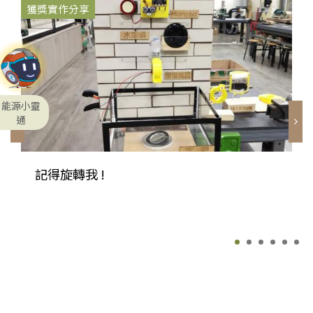
獲獎實作分享
能源小靈
通
記得旋轉我 !