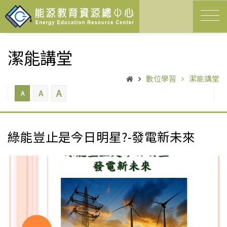
潔能講堂
數位學習
潔能講堂
A
A
A
綠能豈止是今日明星?-發電新未來