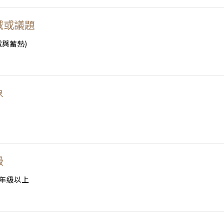
域或議題
電與蓄熱)
象
級
年級以上