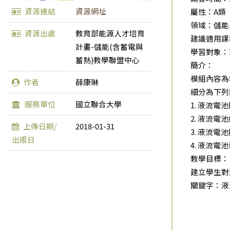
資源連結
資源網址
屬性：A類
領域：儲能
資源出處
教育部能源人才培育
建議適用課
計畫-儲能(含蓄電與
學習對象：
蓄熱)教學聯盟中心
簡介：
模組內容為
作者
薛康琳
細分為下列
服務單位
國立聯合大學
1. 液流
2. 液流
上傳日期/
2018-01-31
3. 液流
出版日
4. 液流
教學目標：
建立學生對
關鍵字：液