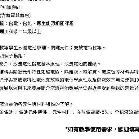
「知識導向」
(含蓄電與蓄熱)
程：儲電、儲能、再生能源相關課程
理工科系二年級以上
教導學生液流電池原理、關鍵元件；充放電特性等。
四個子模組：
電池簡介，液流電池儲電基本原理，液流電池的種類。
電池結構與關鍵元件特性如碳電極、隔離膜、電解質、流道板等材料與
電池操作與充放電特性電池充放電的電化學原理以及儲電效率無法達到10
電池發展現況與未來發展簡介液流電池發展歷史與近年受到重視的背景
液流電池各元件與材料特性的了解。
流電池； 電池元件特性； 元件材料； 充放電電壓損失； 全釩液流電
*如有教學使用需求，歡迎填