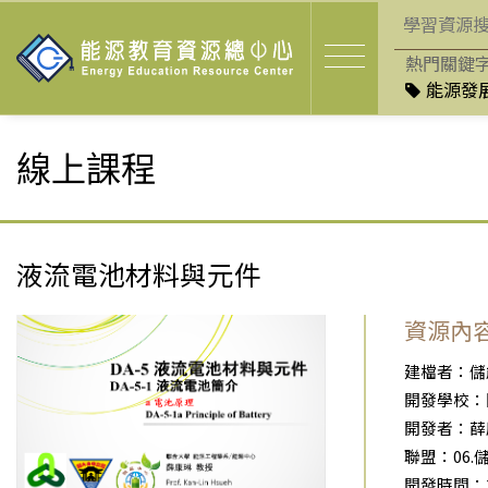
熱門關鍵
能源發展
線上課程
液流電池材料與元件
資源內
建檔者：儲
開發學校：
開發者：薛
聯盟：06.
開發時間：201