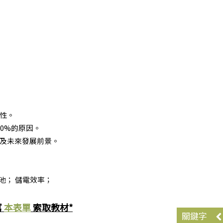
特性。
0%的原因。
以及未來發展前景。
池； 儲電效率；
寫
本表單
索取教材*
關鍵字