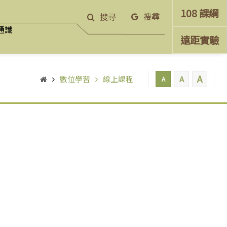
108 課綱
搜尋
搜尋
通識
遠距實驗
A
數位學習
線上課程
A
A