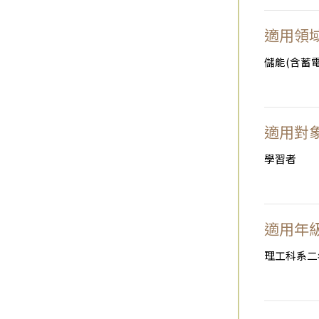
適用領
儲能(含蓄
適用對
學習者
適用年
理工科系二