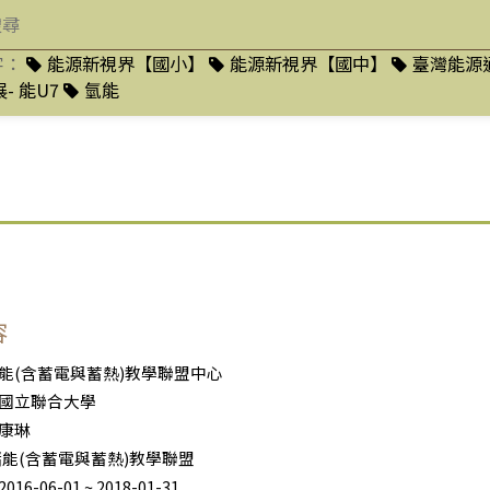
字：
能源新視界【國小】
能源新視界【國中】
臺灣能源
- 能U7
氫能
容
能(含蓄電與蓄熱)教學聯盟中心
國立聯合大學
康琳
儲能(含蓄電與蓄熱)教學聯盟
6-06-01 ~ 2018-01-31