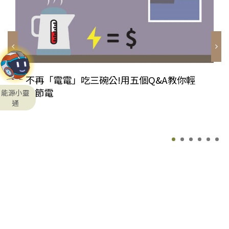
不再「電電」吃三碗公!用五個Q&A教你輕
鬆節電
能源小靈
通