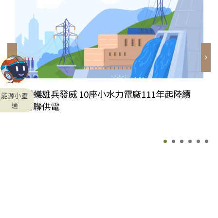
螞蟻雄兵發威 10座小水力電廠111年起陸續
能源小靈
併聯供電
通