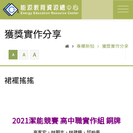
獲獎實作分享
專欄新知
獲獎實作分享
A
A
A
裙襬搖搖
2021潔能競賽 高中職實作組 銅牌
高家宏、林明志、林建曄、邱柏豪