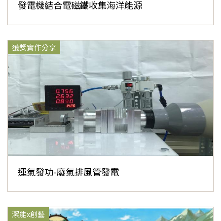
發電機結合電磁鐵收集海洋能源
獲獎實作分享
運氣發功-廢氣排風管發電
潔能x創藝