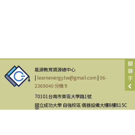
關
能源教育資源總中心
鍵
|
learnenergy.tw@gmail.com
|
06-
字
2369040 分機 9
70101台南市東區大學路1號
國立成功大學 自強校區 儀器設備大樓8樓815C
室
網站使用條款
|
隱私權政策