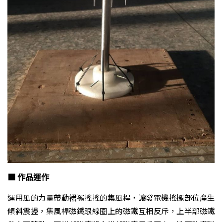
■ 作品運作
運用風的力量帶動裙襬搖搖的集風桿，讓發電機搖擺部位產生
傾斜震盪，集風桿磁鐵跟線圈上的磁鐵互相反斥，上半部磁鐵