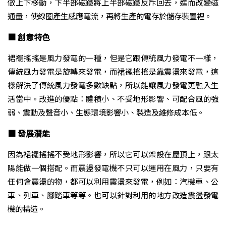
做上下移動，下半部磁鐵將上半部磁鐵反斥回去，進而改變磁
通量，使線圈產生感應電流，再將生產的電存於儲存裝置裡。
■ 創意特色
裙襬搖搖是風力發電的一種，但是它跟傳統風力發電不一樣，
傳統風力發電是旋轉來發電，而裙襬搖搖是靠震盪來發電，這
樣解決了傳統風力發電多數缺點，所以能讓風力發電更融入生
活當中。改進的優點：體積小、不受地形影響、可配合風的強
弱、震動及聲音小、生態環境影響小、製造及維修成本低。
■ 發展潛能
因為裙襬搖搖不受地形影響，所以它可以架設在屋頂上，跟太
陽能做一個搭配。而震盪發電機不只可以運用在風力，只要有
任何會震盪的物，都可以利用震盪來發電，例如：汽機車、公
車、列車、腳踏車等等。也可以針對利用的地方改造震盪發電
機的構造。