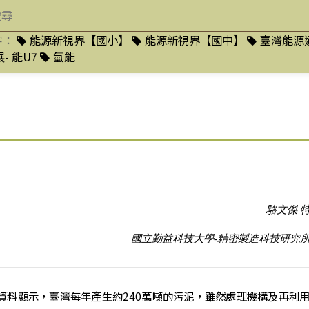
字：
能源新視界【國小】
能源新視界【國中】
臺灣能源
- 能U7
氫能
駱文傑 
國立勤益科技大學-精密製造科技研究
聞資料顯示，臺灣每年產生約240萬噸的污泥，雖然處理機構及再利