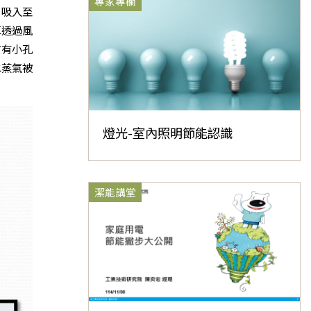
專家專欄
口吸入至
車透過風
方有小孔
水蒸氣被
燈光-室內照明節能認識
潔能講堂