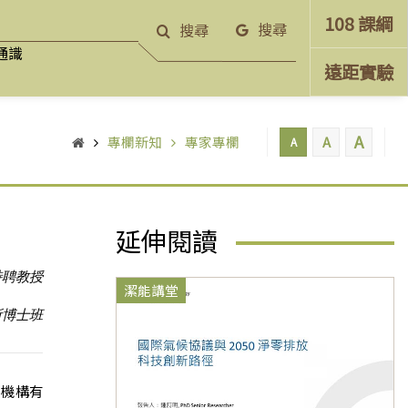
108 課綱
搜尋
搜尋
通識
遠距實驗
A
專欄新知
專家專欄
A
A
延伸閱讀
特聘教授
潔能講堂
所博士班
用機構有