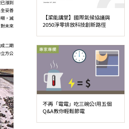
現已漲到
完全妥善
【潔能講堂】國際氣候協議與
公噸，減
2050淨零排放科技創新路徑
，對未來
完成二期
專家專欄
0立方公
不再「電電」吃三碗公!用五個
Q&A教你輕鬆節電