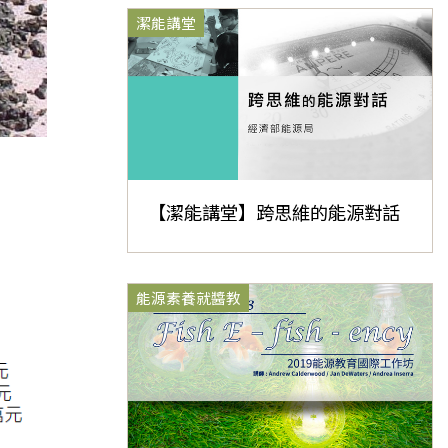
潔能講堂
【潔能講堂】跨思維的能源對話
能源素養就醬教