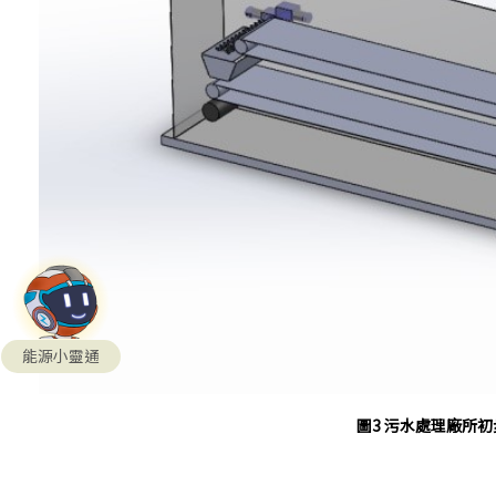
能源小靈通
圖3 污水處理廠所