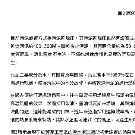
圖2 現
目前污泥處置方式為污泥乾燥床，其污泥乾燥床雖然有設備成
乾燥污泥約400~500噸。曬乾後之污泥，其固體含量約為 5
度等而異，消化程度不良時，不僅乾燥速度慢也易腐敗而發
生。
污泥主要成分為水、有機質及無機物。污泥含水率約80%左右，
溫進行乾燥，使得污泥中的水分蒸發，再將乾燥污泥的進行燃
在過去傳統汙泥處理過程中，往往需要採用燃燒產生高溫的氣
高溫氣體的效果。然而採用柴油、重油或瓦斯來燃燒，其燃燒
決此問題，達節能減碳的目標。近年來逐漸採用運轉效率高，
環的熱泵系統來製熱，其熱水溫度可達70℃的高溫，可產生6
圖3所示為現在於
芳苑工業區的污水處理廠
所初步建置的熱泵