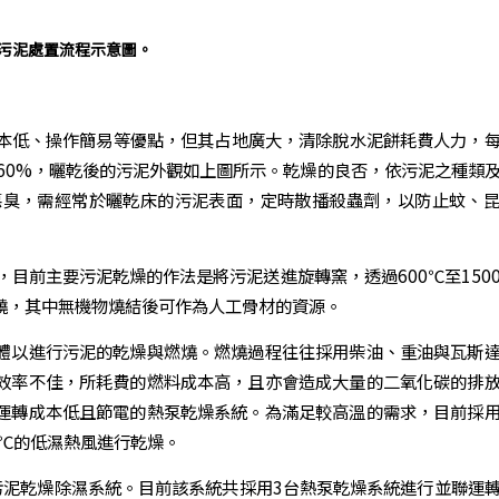
況污泥處置流程示意圖。
本低、操作簡易等優點，但其占地廣大，清除脫水泥餅耗費人力，
0~60%，曬乾後的污泥外觀如上圖所示。乾燥的良否，依污泥之種類
惡臭，需經常於曬乾床的污泥表面，定時散播殺蟲劑，以防止蚊、
目前主要污泥乾燥的作法是將污泥送進旋轉窯，透過600℃至150
燒，其中無機物燒結後可作為人工骨材的資源。
體以進行污泥的乾燥與燃燒。燃燒過程往往採用柴油、重油與瓦斯
效率不佳，所耗費的燃料成本高，且亦會造成大量的二氧化碳的排
運轉成本低且節電的熱泵乾燥系統。為滿足較高溫的需求，目前採
0℃的低濕熱風進行乾燥。
污泥乾燥除濕系統。目前該系統共採用3台熱泵乾燥系統進行並聯運