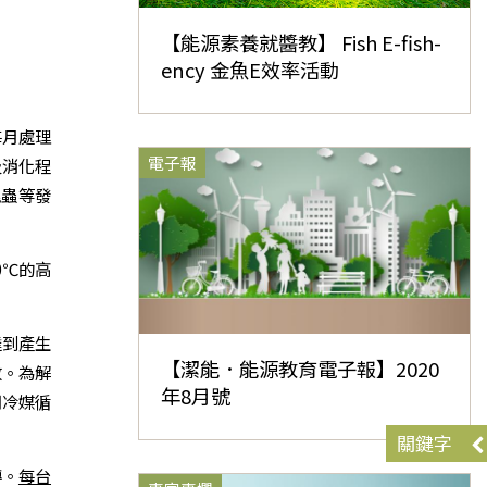
【能源素養就醬教】 Fish E-fish-
ency 金魚E效率活動
每月處理
電子報
及消化程
昆蟲等發
0℃的高
達到產生
【潔能．能源教育電子報】2020
放。為解
年8月號
用冷媒循
關鍵字
轉。
每台