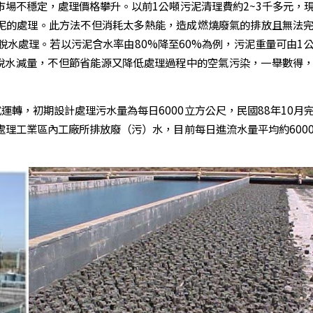
場不穩定，處理價格攀升。以前1公噸污泥清理費約2~3千多元，
污泥的處理。此方法不但消耗太多熱能，造成燃燒廢氣的排放且無法
水處理。若以污泥含水率由80%降至60%為例，污泥重量可由1
行脫水減量，不但節省能源又降低處理過程中的空氣污染，一舉數得
運轉，初期設計處理污水量為每日6000立方公尺，民國88年10月
處理工業區內工廠所排放廢（污）水，目前每日進流水量平均約600