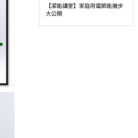
【潔能講堂】家庭用電節能撇步
大公開