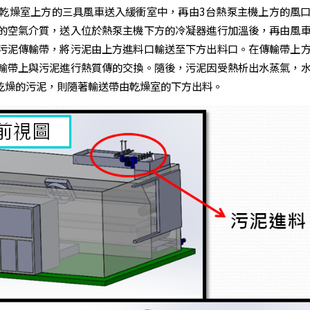
乾燥室上方的三具風車送入緩衝室中，再由3台熱泵主機上方的風
的空氣介質，送入位於熱泵主機下方的冷凝器進行加溫後，再由風
污泥傳輸帶，將污泥由上方進料口輸送至下方出料口。在傳輸帶上
輸帶上與污泥進行熱質傳的交換。隨後，污泥因受熱析出水蒸氣，
乾燥的污泥，則隨著輸送帶由乾燥室的下方出料。