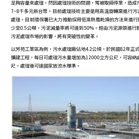
足夠容量來處理，然因處理技術的問題，常被取締停業，造成市
7~8千多元新台幣。目前處理技術主要是用高溫旋轉窯進行
處理。目前環保署已大力推動採用低濕熱風乾燥的方法來進行脫
少至0.5公噸，污泥減量率將可達到50%。經由污泥源頭進
污泥處理市場的影響，將有突破性的變革。
以芳苑工業區為例，污水處理廠佔地4.2公頃，於民國82年正式
擴建工程，每日可處理污水量增加為12000立方公尺，可容納
尺，處理後可達國家放流水標準。