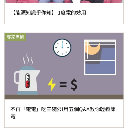
【能源知識乎你知】 1度電的妙用
專家專欄
不再「電電」吃三碗公!用五個Q&A教你輕鬆節
電