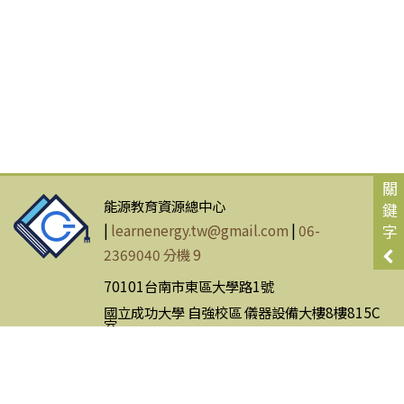
關
能源教育資源總中心
鍵
|
learnenergy.tw@gmail.com
|
06-
字
2369040 分機 9
70101台南市東區大學路1號
國立成功大學 自強校區 儀器設備大樓8樓815C
室
網站使用條款
|
隱私權政策
Copyright © Energy Education Resource Center. All Rights