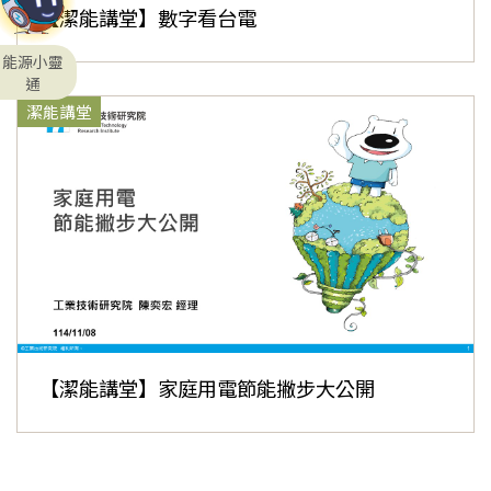
【潔能講堂】數字看台電
能源小靈
通
潔能講堂
【潔能講堂】家庭用電節能撇步大公開