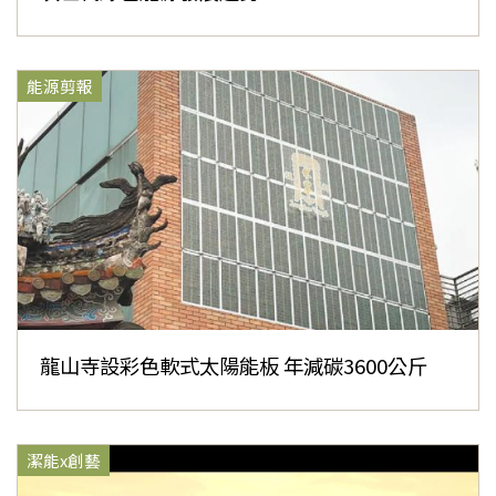
能源剪報
龍山寺設彩色軟式太陽能板 年減碳3600公斤
潔能x創藝