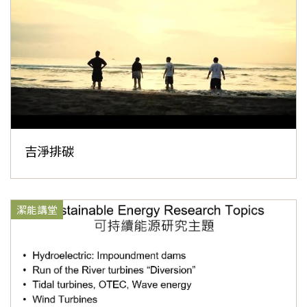
吉淨排碳
潔能講堂