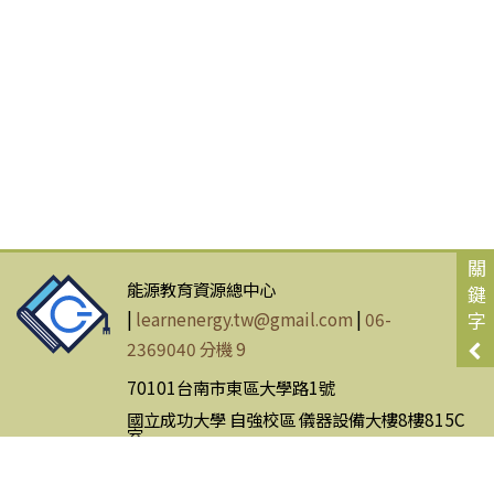
關
能源教育資源總中心
鍵
|
learnenergy.tw@gmail.com
|
06-
字
2369040 分機 9
70101台南市東區大學路1號
國立成功大學 自強校區 儀器設備大樓8樓815C
室
網站使用條款
|
隱私權政策