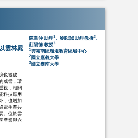
1
2
陳韋仲 助理
、劉以誠 助理教授
、
3
莊陽德 教授
以雲林晁
1
雲嘉南區環境教育區域中心
2
國立嘉義大學
3
國立臺南大學
境也被破
的威脅，環
重視，相關
能科技應用
外，也增加
綠電生產共
展。位於雲
享產業與六