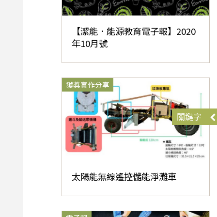
【潔能．能源教育電子報】2020
年10月號
獲獎實作分享
關鍵字
太陽能無線遙控儲能淨灘車