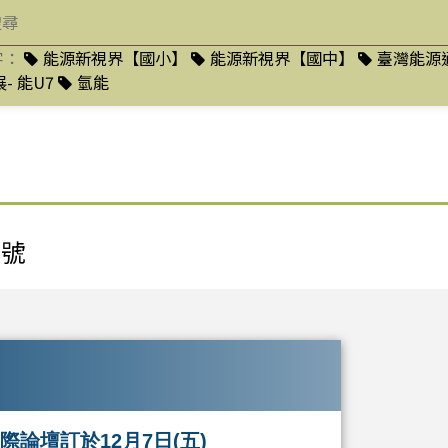
字：
能源新視界【國小】
能源新視界【國中】
臺灣能源
- 能U7
氫能
月號
際論壇訂於12月7日(五)