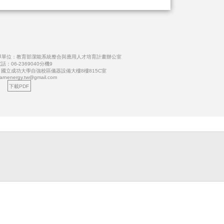
導單位：教育部潔能系統整合與應用人才培育計畫辦公室
話：06-2369040分機9
號 國立成功大學自強校區儀器設備大樓8樓815C室
earnenergy.tw@gmail.com
下載PDF