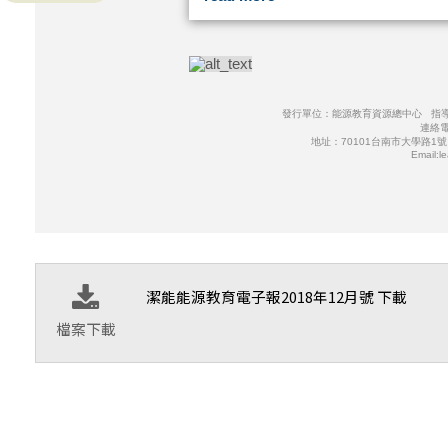
發行單位：能源教育資源總中心 指
連絡電
地址：70101台南市大學路1
Email:l
潔能能源教育電子報2018年12月號 下載
檔案下載