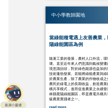
中小學教師園地
當綠能種電遇上友善農業，
陽綠能園區為例
隨著工業的發展，農村人口外流，環
壞。直至近年來人們意識到氣候變遷
境意識抬頭，對於綠色能源也益加的
技術蓬勃發展。若能將綠能產業與綠
於農業生產，除了農業的作物收成之
農民於綠電上的長期收益，創造農業
構共享模式，進而促進農業之永續發
林縣晁陽綠能園區，即是農電共構共
級農業實踐者之一。
能源小靈通
read more