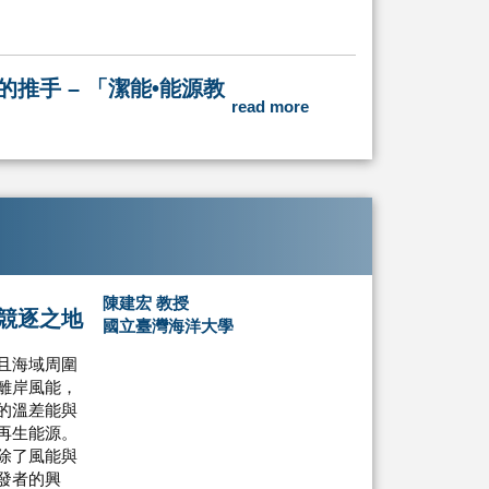
推手 – 「潔能•能源教
read more
陳建宏 教授
競逐之地
國立臺灣海洋大學
且海域周圍
離岸風能，
的溫差能與
再生能源。
除了風能與
發者的興