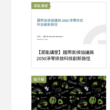
潔能講堂
【潔能講堂】國際氣候協議與
2050淨零排放科技創新路徑
電子報