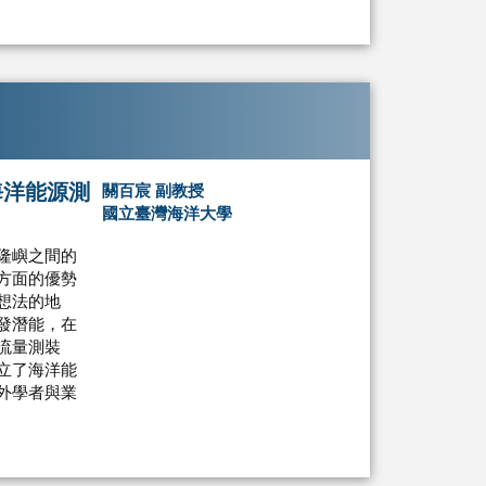
海洋能源測
關百宸 副教授
國立臺灣海洋大學
隆嶼之間的
方面的優勢
想法的地
發潛能，在
流量測裝
立了海洋能
外學者與業