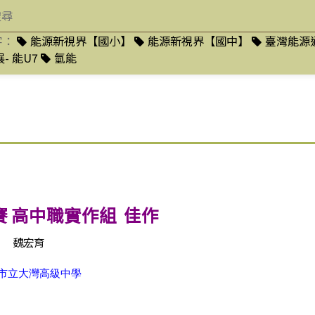
字：
能源新視界【國小】
能源新視界【國中】
臺灣能源
- 能U7
氫能
賽 高中職實作組 佳作
魏宏育
市立大灣高級中學