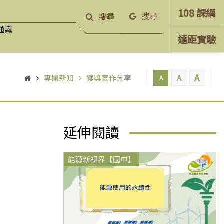
108 課綱
搜尋
搜尋
通識
遠距實驗
A
專欄新知
獲獎實作分享
A
A
延伸閱讀
能源新視界【國中】