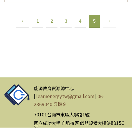
1
2
3
4
5
Previous
Next
能源教育資源總中心
|
learnenergy.tw@gmail.com
|
06-
2369040 分機 9
70101台南市東區大學路1號
國立成功大學 自強校區 儀器設備大樓8樓815C
室