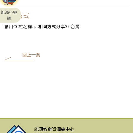
能源小靈
授權方式
通
創用CC姓名標示-相同方式分享3.0台灣
回上一頁
能源教育資源總中心