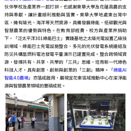
伙伴學校及產業界一起打拼，也感謝東華大學及花蓮高農的支
持與奉獻，讓計畫順利推動與落實。東華大學地處東台灣中
區，擁有陽光、海洋等天然資源，具備發展綠能、低碳觀光與
智慧農業的優勢與特色。在教育部經費、校方與產業界捐助
下，「泛太平洋301綠能巴士」實踐基地之太陽光電設置乙級技
訓場域、綠能巴士充電設施整合、多元的光伏發電系統連結及
防災共構氫燃料電池發電平臺演示已建置完成。整合跨領域資
源，發揮共有、共享、共學的「三共」思維，培育新一代綠色
科技人才，具有創意、創新與創業的「三創」精神。「
綠能AI
智能4.0農場
」亦落成啟用，展現宜花東區域推動中心在潔淨能
源與智慧農業領域的豐碩成就。