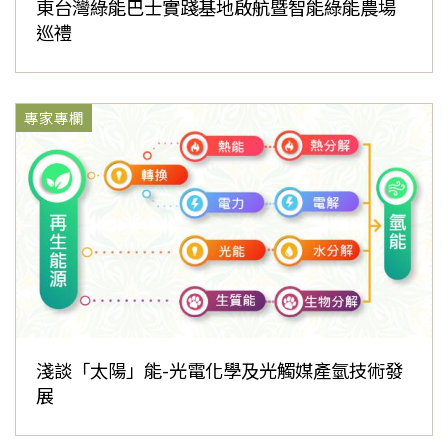
東台灣綠能巴士實踐基地啟航暨智能綠能農場
巡禮
專家專欄
淺談「太陽」能-光電化學及光觸媒產氫技術發
展