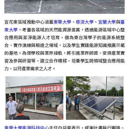
宜花東區域推動中心涵蓋
東華大學
、
慈濟大學
、
宜蘭大學
與
臺
東大學
，考量各區域的天然能資源差異，透過能源區域中心整
合應用與潔淨能源人才培育，做為東台灣學子的能源系統整
合、實作演練與驗證之場域，以及學生實踐能源知識推廣示範
的基地。為使學校與業界接軌，將引進業界師資、安排產業實
習及參與研習等，建立合作橋樑，培養學生跨領域整合應用能
力，以符產業需求之人才。
東華大學能源科技中心
主任白益豪表示，感謝計畫執行團隊、