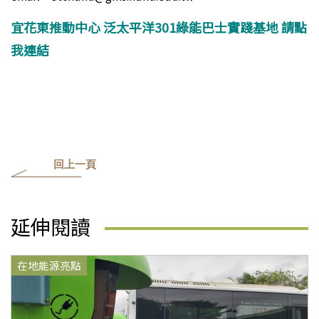
宜花東推動中心 泛太平洋301綠能巴士實踐基地
請點
我連結
回上一頁
延伸閱讀
在地能源亮點