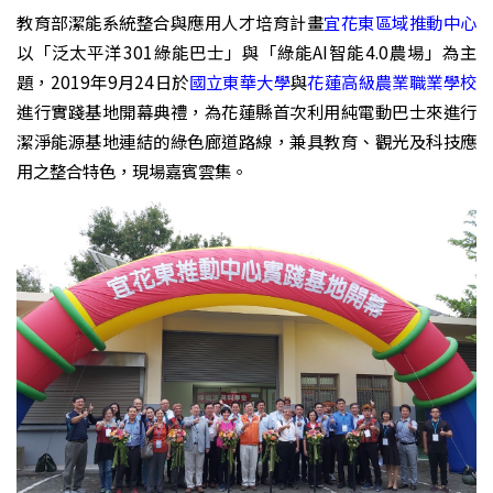
教育部潔能系統整合與應用人才培育計畫
宜花東區域推動中心
以「泛太平洋301綠能巴士」與「綠能AI智能4.0農場」為主
題，2019年9月24日於
國立東華大學
與
花蓮高級農業職業學校
進行實踐基地開幕典禮，為花蓮縣首次利用純電動巴士來進行
潔淨能源基地連結的綠色廊道路線，兼具教育、觀光及科技應
用之整合特色，現場嘉賓雲集。