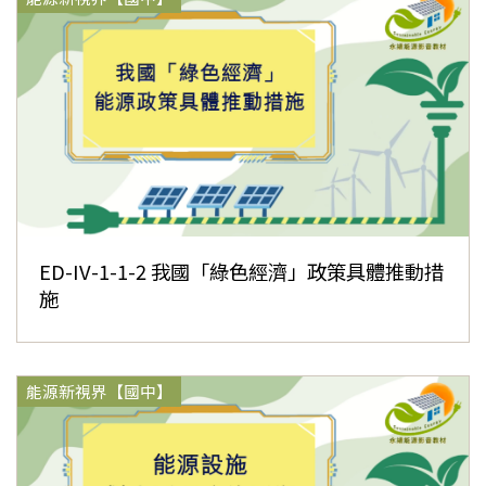
ED-IV-1-1-2 我國「綠色經濟」政策具體推動措
施
能源新視界【國中】