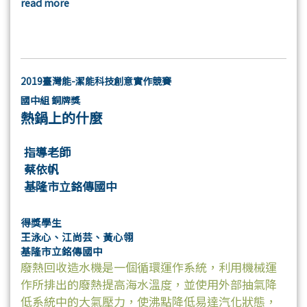
read more
2019臺灣能-潔能科技創意實作競賽
國中組 銅牌獎
熱鍋上的什麼
指導老師
蔡依帆
基隆市立銘傳國中
得獎學生
王泳心、江尚芸、黃心翎
基隆市立銘傳國中
廢熱回收造水機是一個循環運作系統，利用機械運
作所排出的廢熱提高海水溫度，並使用外部抽氣降
低系統中的大氣壓力，使沸點降低易達汽化狀態，