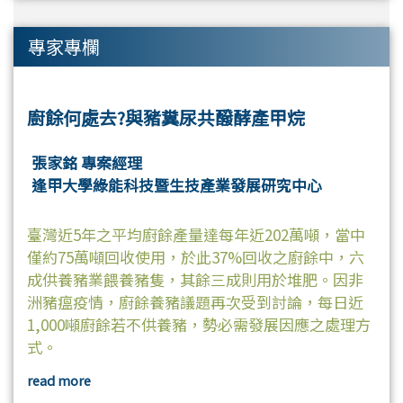
專家專欄
廚餘何處去?與豬糞尿共醱酵產甲烷
張家銘 專案經理
逢甲大學綠能科技暨生技產業發展研究中心
臺灣近5年之平均廚餘產量達每年近202萬噸，當中
僅約75萬噸回收使用，於此37%回收之廚餘中，六
成供養豬業餵養豬隻，其餘三成則用於堆肥。因非
洲豬瘟疫情，廚餘養豬議題再次受到討論，每日近
1,000噸廚餘若不供養豬，勢必需發展因應之處理方
式。
read more