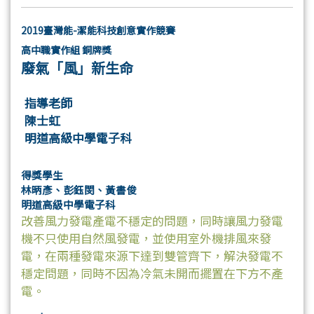
2019臺灣能-潔能科技創意實作競賽
高中職實作組 銅牌獎
廢氣「風」新生命
指導老師
陳士虹
明道高級中學電子科
得獎學生
林昞彥、彭鈺閔、黃書俊
明道高級中學電子科
改善風力發電產電不穩定的問題，同時讓風力發電
機不只使用自然風發電，並使用室外機排風來發
電，在兩種發電來源下達到雙管齊下，解決發電不
穩定問題，同時不因為冷氣未開而擺置在下方不產
電。