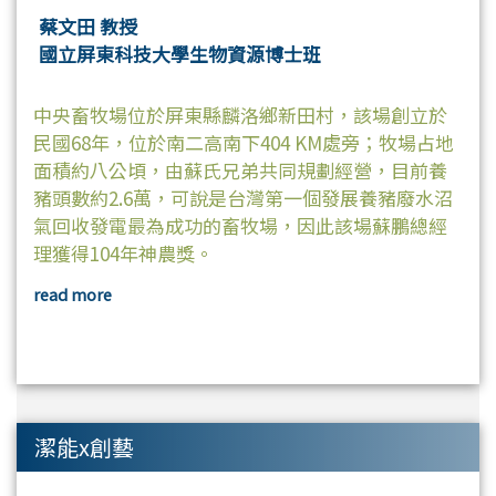
蔡文田 教授
國立屏東科技大學生物資源博士班
中央畜牧場位於屏東縣麟洛鄉新田村，該場創立於
民國68年，位於南二高南下404 KM處旁；牧場占地
面積約八公頃，由蘇氏兄弟共同規劃經營，目前養
豬頭數約2.6萬，可說是台灣第一個發展養豬廢水沼
氣回收發電最為成功的畜牧場，因此該場蘇鵬總經
理獲得104年神農獎。
read more
潔能x創藝