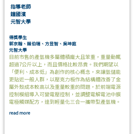
指導老師
鐘國濱
元智大學
得獎學生
郭京翰、賴伯瑞、方昱智、吳坤庭
元智大學
目前市售的產氫機多屬體積龐大且笨重，重量動輒
超過7公斤以上，而且價格比較昂貴。我們期望以
「便利、成本低」為創作的核心概念，來讓氫儲能
更貼近一般人群，以壓克力板作為結構體改善了金
屬外殼成本較高以及重量較重的問題，於前端電源
控制模組導入可變電壓控制，並調整電解電池中膜
電極觸媒配方，達到輕量化三合一攜帶型產氫機。
read more