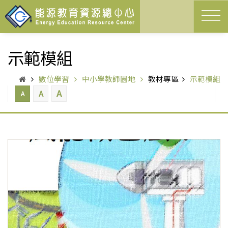
示範模組
數位學習
中小學教師園地
教材專區
示範模組
A
A
A