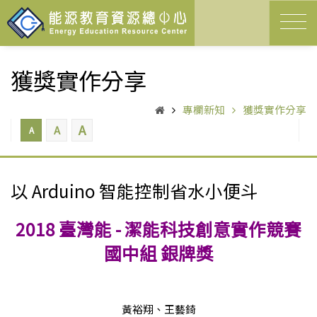
獲獎實作分享
專欄新知
獲獎實作分享
A
A
A
以 Arduino 智能控制省水小便斗
2018 臺灣能 - 潔能科技創意實作競賽
國中組 銀牌獎
黃裕翔、王藝錡