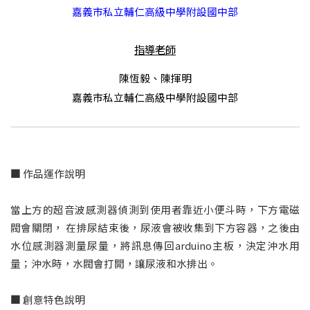
嘉義市私立輔仁高級中學附設國中部
指導老師
陳恆毅、陳揮明
嘉義市私立輔仁高級中學附設國中部
■
作品運作說明
當上方的超音波感測器偵測到使用者靠近小便斗時，下方電磁
閥會關閉， 在排尿結束後，尿液會被收集到下方容器，之後由
水位感測器測量尿量，將訊息傳回arduino主板，決定沖水用
量；沖水時，水閥會打開，讓尿液和水排出。
■
創意特色說明