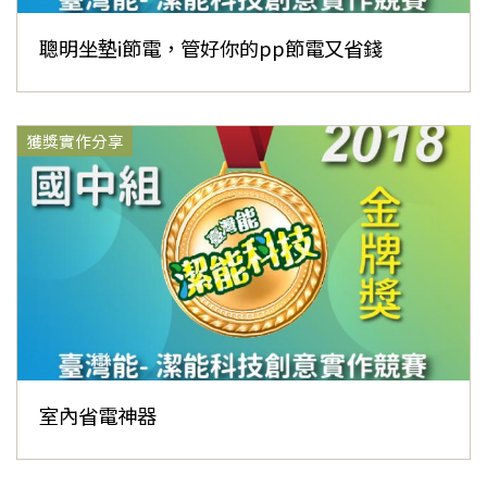
聰明坐墊i節電，管好你的pp節電又省錢
獲獎實作分享
室內省電神器