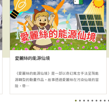
愛麗絲的能源仙境
《愛麗絲的能源仙境》是一部以奇幻寓言手法呈現能
源轉型的動畫作品。故事透過愛麗絲在污染仙境的冒
險，帶⋯