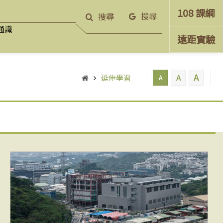
108 課綱
搜尋
搜尋
通識
遠距實驗
A
延伸學習
A
A