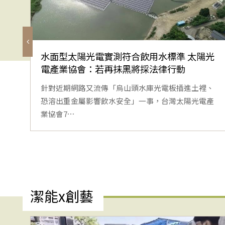
水面型太陽光電實測符合飲用水標準 太陽光
電產業協會：若再抹黑將採法律行動
針對近期網路又流傳「烏山頭水庫光電板插進土裡、
恐溶出重金屬影響飲水安全」一事，台灣太陽光電產
業協會7⋯
潔能x創藝