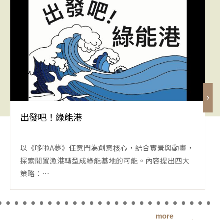
出發吧！綠能港
以《哆啦A夢》任意門為創意核心，結合實景與動畫，
探索閒置漁港轉型成綠能基地的可能。內容提出四大
策略：⋯
more