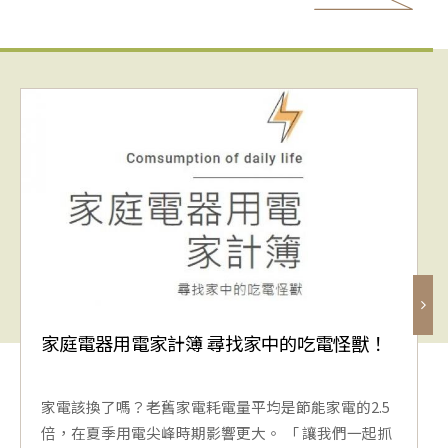
家庭電器用電家計簿 尋找家中的吃電怪獸！
家電該換了嗎？老舊家電耗電量平均是節能家電的2.5
倍，在夏季用電尖峰時期影響更大。 「 讓我們一起抓