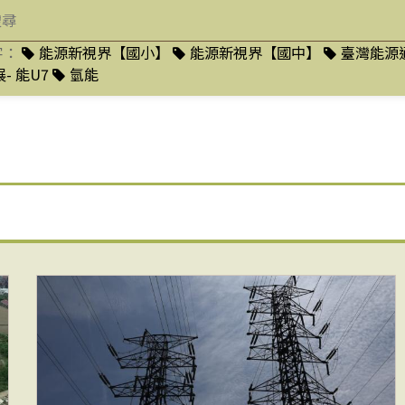
字：
能源新視界【國小】
能源新視界【國中】
臺灣能源
- 能U7
氫能