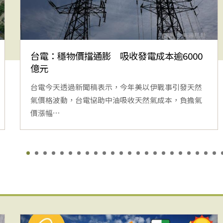
台電：穩物價擋通膨 吸收發電成本逾6000
億元
台電今天透過新聞稿表示，今年美以伊戰事引發天然
氣價格波動，台電協助中油吸收天然氣成本，負擔氣
價漲幅⋯