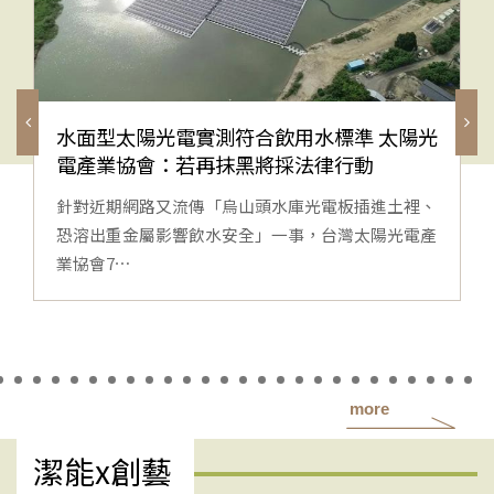
水面型太陽光電實測符合飲用水標準 太陽光
電產業協會：若再抹黑將採法律行動
針對近期網路又流傳「烏山頭水庫光電板插進土裡、
恐溶出重金屬影響飲水安全」一事，台灣太陽光電產
業協會7⋯
more
潔能x創藝