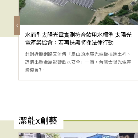
水面型太陽光電實測符合飲用水標準 太陽光
電產業協會：若再抹黑將採法律行動
針對近期網路又流傳「烏山頭水庫光電板插進土裡、
恐溶出重金屬影響飲水安全」一事，台灣太陽光電產
業協會7⋯
潔能x創藝