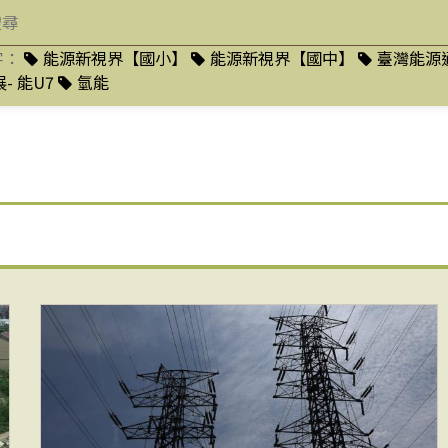
字：
能源新視界【國小】
能源新視界【國中】
臺灣能源
- 能U7
氫能