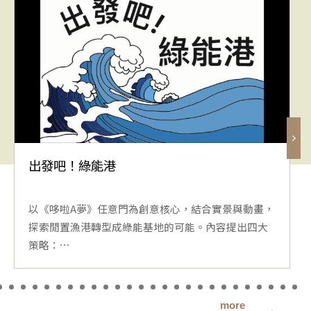
出發吧！綠能港
以《哆啦A夢》任意門為創意核心，結合實景與動畫，
探索閒置漁港轉型成綠能基地的可能。內容提出四大
策略：⋯
more