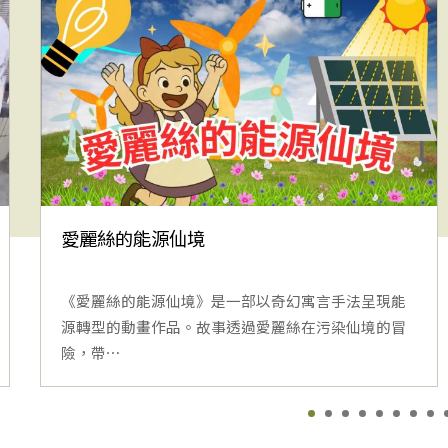
愛麗絲的能源仙境
《愛麗絲的能源仙境》是一部以奇幻寓言手法呈現能
源轉型的動畫作品。故事透過愛麗絲在污染仙境的冒
險，帶⋯