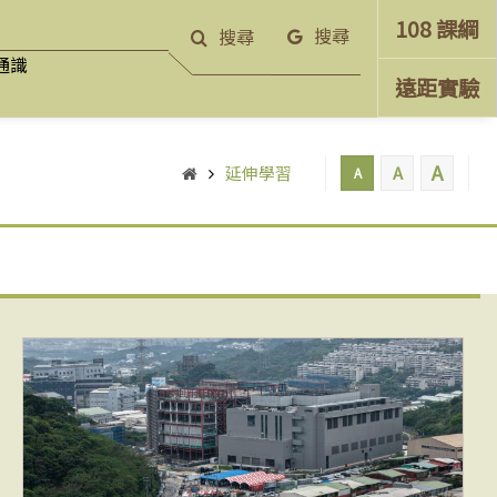
108 課綱
搜尋
搜尋
通識
遠距實驗
A
延伸學習
A
A