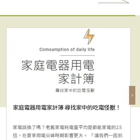
家庭電器用電家計簿 尋找家中的吃電怪獸！
家電該換了嗎？老舊家電耗電量平均是節能家電的2.5
倍，在夏季用電尖峰時期影響更大。 「 讓我們一起抓