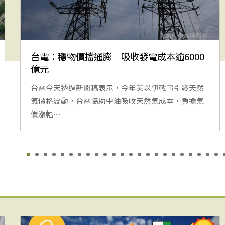
台電：穩物價擋通膨 吸收發電成本逾6000
億元
台電今天透過新聞稿表示，今年美以伊戰事引發天然
氣價格波動，台電協助中油吸收天然氣成本，負擔氣
價漲幅⋯