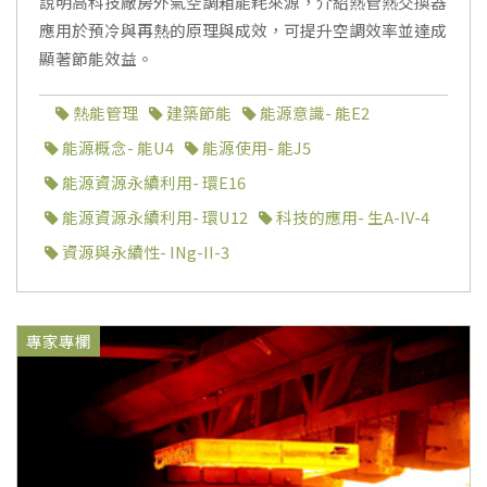
說明高科技廠房外氣空調箱能耗來源，介紹熱管熱交換器
應用於預冷與再熱的原理與成效，可提升空調效率並達成
顯著節能效益。
熱能管理
建築節能
能源意識- 能E2
能源概念- 能U4
能源使用- 能J5
能源資源永續利用- 環E16
能源資源永續利用- 環U12
科技的應用- 生A-IV-4
資源與永續性- INg-II-3
專家專欄