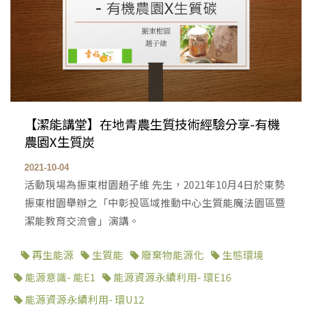
【潔能講堂】在地青農生質技術經驗分享-有機
農園X生質炭
2021-10-04
活動現場為振東柑園趙子維 先生，2021年10月4日於東勢
振東柑園舉辦之「中彰投區域推動中心生質能魔法園區暨
潔能教育交流會」演講。
再生能源
生質能
廢棄物能源化
生態環境
能源意識- 能E1
能源資源永續利用- 環E16
能源資源永續利用- 環U12