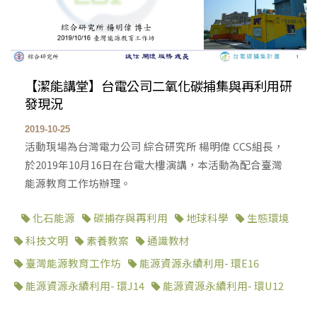
【潔能講堂】台電公司二氧化碳捕集與再利用研
發現況
2019-10-25
活動現場為台灣電力公司 綜合研究所 楊明偉 CCS組長，
於2019年10月16日在台電大樓演講，本活動為配合臺灣
能源教育工作坊辦理。
化石能源
碳捕存與再利用
地球科學
生態環境
科技文明
素養教案
通識教材
臺灣能源教育工作坊
能源資源永續利用- 環E16
能源資源永續利用- 環J14
能源資源永續利用- 環U12