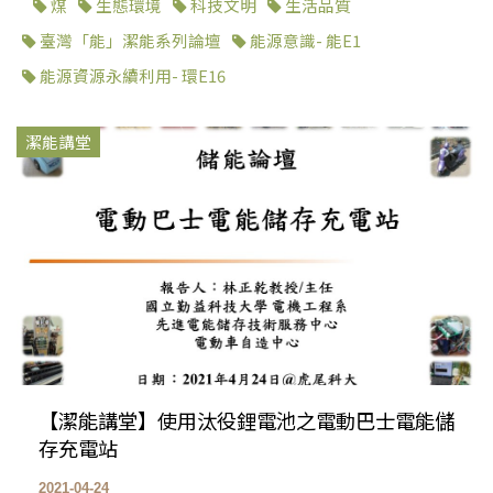
煤
生態環境
科技文明
生活品質
臺灣「能」潔能系列論壇
能源意識- 能E1
能源資源永續利用- 環E16
潔能講堂
【潔能講堂】使用汰役鋰電池之電動巴士電能儲
存充電站
2021-04-24