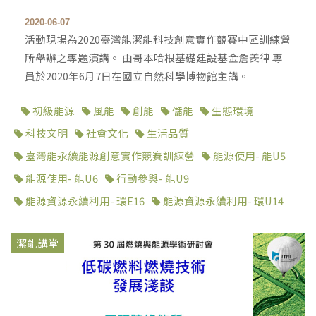
2020-06-07
活動現場為2020臺灣能潔能科技創意實作競賽中區訓練營
所舉辦之專題演講。 由哥本哈根基礎建設基金詹羑律 專
員於2020年6月7日在國立自然科學博物館主講。
初級能源
風能
創能
儲能
生態環境
科技文明
社會文化
生活品質
臺灣能永續能源創意實作競賽訓練營
能源使用- 能U5
能源使用- 能U6
行動參與- 能U9
能源資源永續利用- 環E16
能源資源永續利用- 環U14
潔能講堂