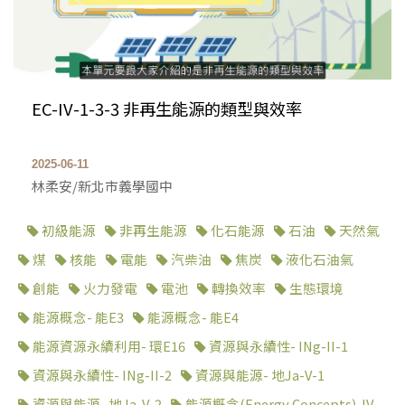
EC-IV-1-3-3 非再生能源的類型與效率
2025-06-11
林柔安/新北市義學國中
初級能源
非再生能源
化石能源
石油
天然氣
煤
核能
電能
汽柴油
焦炭
液化石油氣
創能
火力發電
電池
轉換效率
生態環境
能源概念- 能E3
能源概念- 能E4
能源資源永續利用- 環E16
資源與永續性- INg-II-1
資源與永續性- INg-II-2
資源與能源- 地Ja-V-1
資源與能源- 地Ja-V-2
能源概念(Energy Concepts)-IV