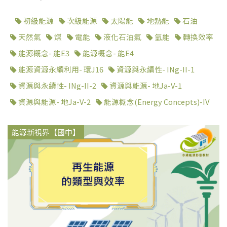
初級能源
次級能源
太陽能
地熱能
石油
天然氣
煤
電能
液化石油氣
氫能
轉換效率
能源概念- 能E3
能源概念- 能E4
能源資源永續利用- 環J16
資源與永續性- INg-II-1
資源與永續性- INg-II-2
資源與能源- 地Ja-V-1
資源與能源- 地Ja-V-2
能源概念(Energy Concepts)-IV
能源新視界【國中】