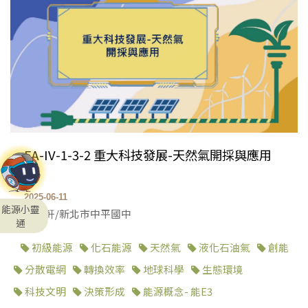
EA-IV-1-3-2 重大科技發展-天然氣開採與應用
2025-06-11
能源小靈
林志軒/新北市中平國中
通
初級能源
化石能源
天然氣
液化石油氣
創能
分散電網
轉換效率
地球科學
生態環境
科技文明
決策形成
能源概念- 能E3