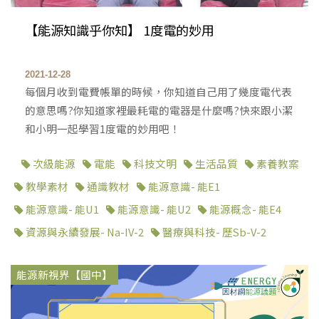
【能源知識乎你知】 1度電的妙用
2021-12-28
每個月收到電費帳單的時候，你知道自己用了幾度電代表
的意思嗎?你知道家裡最耗電的電器是什麼嗎?快來跟小潔
和小明一起學習1度電的妙用吧！
次級能源
電能
科技文明
生活品質
素養教案
教學素材
通識教材
能源意識- 能E1
能源意識- 能U1
能源意識- 能U2
能源概念- 能E4
資源與永續發展- Na-IV-2
醫療與科技- 歷Sb-V-2
能源新視界【國中】