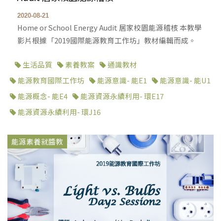
2020-08-21
Home or School Energy Audit 居家校園能源稽核 本教學
影片根據「2019國際能源教育工作坊」教材編輯而成。
生活品質
素養教案
通識教材
能源教育國際工作坊
能源意識- 能E1
能源意識- 能U1
能源概念- 能E4
能源資源永續利用- 環E17
能源資源永續利用- 環J16
能源素養就醬教