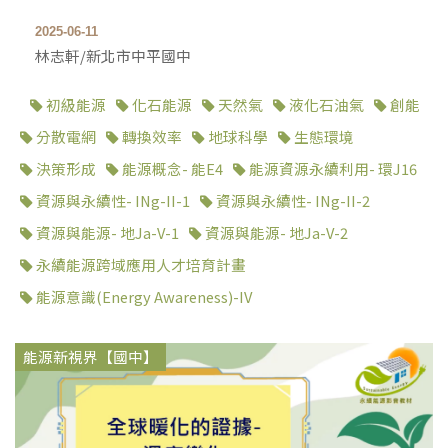
2025-06-11
林志軒/新北市中平國中
初級能源
化石能源
天然氣
液化石油氣
創能
分散電網
轉換效率
地球科學
生態環境
決策形成
能源概念- 能E4
能源資源永續利用- 環J16
資源與永續性- INg-II-1
資源與永續性- INg-II-2
資源與能源- 地Ja-V-1
資源與能源- 地Ja-V-2
永續能源跨域應用人才培育計畫
能源意識(Energy Awareness)-IV
能源新視界【國中】