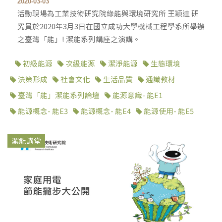
2020-03-03
活動現場為工業技術研究院綠能與環境研究所 王穎達 研
究員於2020年3月3日在國立成功大學機械工程學系所舉辦
之臺灣「能」! 潔能系列講座之演講。
初級能源
次級能源
潔淨能源
生態環境
決策形成
社會文化
生活品質
通識教材
臺灣「能」潔能系列論壇
能源意識- 能E1
能源概念- 能E3
能源概念- 能E4
能源使用- 能E5
潔能講堂