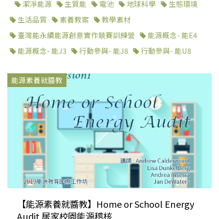
潔淨能源
生質能
電池
地球科學
生態環境
生活品質
素養教案
教學素材
臺灣能永續能源創意實作競賽訓練營
能源概念- 能E4
能源概念- 能J3
行動參與- 能J8
行動參與- 能U8
能源素養就醬教
【能源素養就醬教】Home or School Energy
Audit 居家校園能源稽核