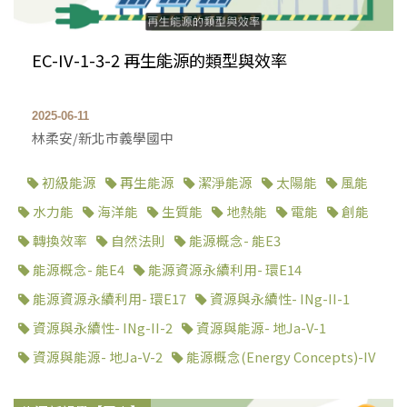
EC-IV-1-3-2 再生能源的類型與效率
2025-06-11
林柔安/新北市義學國中
初級能源
再生能源
潔淨能源
太陽能
風能
水力能
海洋能
生質能
地熱能
電能
創能
轉換效率
自然法則
能源概念- 能E3
能源概念- 能E4
能源資源永續利用- 環E14
能源資源永續利用- 環E17
資源與永續性- INg-II-1
資源與永續性- INg-II-2
資源與能源- 地Ja-V-1
資源與能源- 地Ja-V-2
能源概念(Energy Concepts)-IV