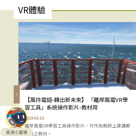
VR體驗
【風持電翅-轉出新未來】 「離岸風電VR學
習工具」系統操作影片-教材用
2019-01-23
離岸風電VR學習工具操作影片，可作為教師上課講解
能源小靈通
使用之教材。