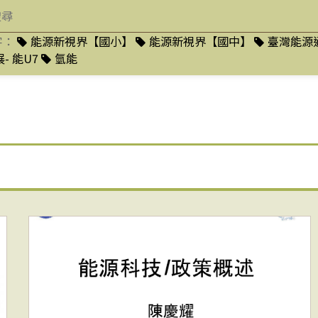
字：
能源新視界【國小】
能源新視界【國中】
臺灣能源
- 能U7
氫能