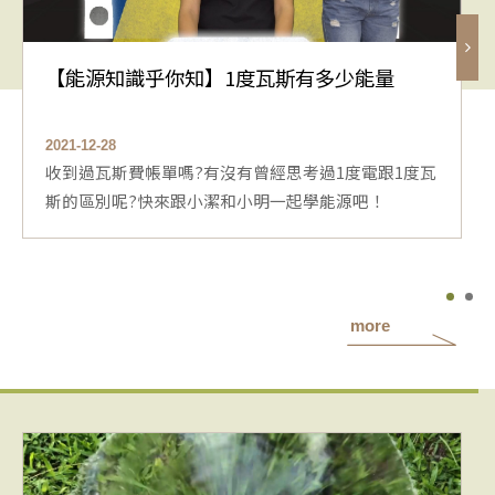
【能源知識乎你知】1度瓦斯有多少能量
2021-12-28
收到過瓦斯費帳單嗎?有沒有曾經思考過1度電跟1度瓦
斯的區別呢?快來跟小潔和小明一起學能源吧！
more