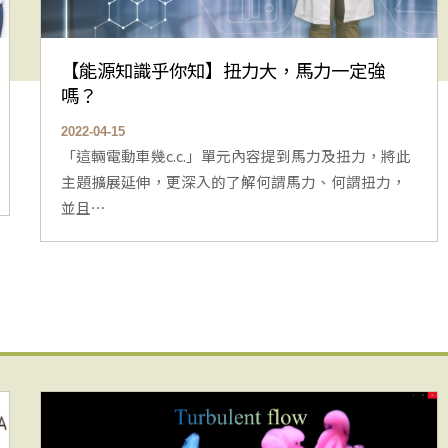
【能源知識乎你知】扭力大，馬力一定強
嗎？
2022-04-15
「這輛電動車幾c.c.」單元內容提到馬力及扭力，將此
主題擴展延伸，更深入的了解何謂馬力、何謂扭力，
並且⋯