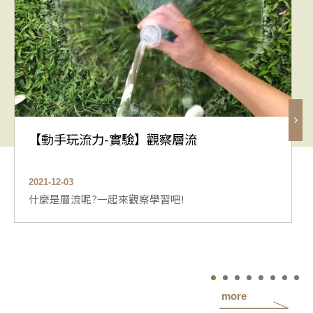
【動手玩流力-實驗】觀察層流
2021-12-03
什麼是層流呢?一起來觀察學習吧!
more