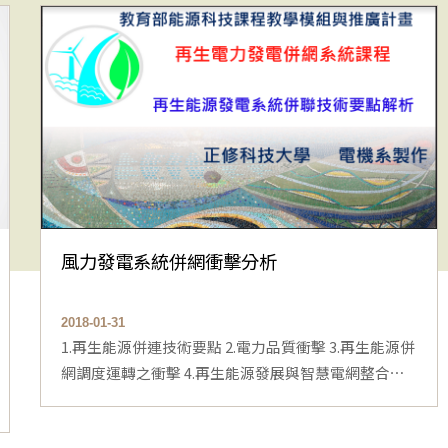
風力發電系統併網衝擊分析
2018-01-31
1.再生能源併連技術要點 2.電力品質衝擊 3.再生能源併
網調度運轉之衝擊 4.再生能源發展與智慧電網整合⋯