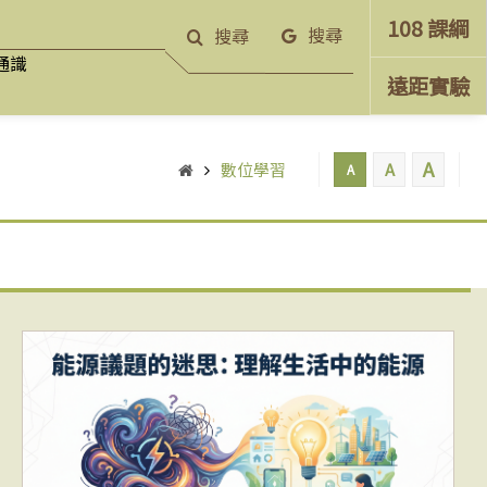
108 課綱
搜尋
搜尋
通識
遠距實驗
A
數位學習
A
A